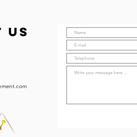
 us
ement.com